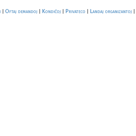
i
Oftaj demandoj
Kondiĉoj
Privateco
Landaj organizantoj
|
|
|
|
|