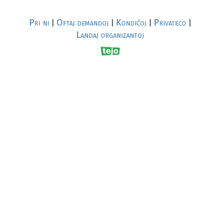
Pri ni
Oftaj demandoj
Kondiĉoj
Privateco
|
|
|
|
Landaj organizantoj
R
al
p
s
↥