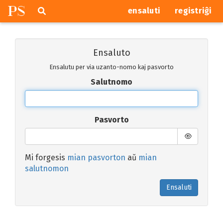
P
S
Pretersalti
serĉi
ensaluti
registriĝi
navigajn
butonojn
Ensaluto
Ensalutu per via uzanto-nomo kaj pasvorto
Salutnomo
Pasvorto
Mi forgesis
mian pasvorton
aŭ
mian
salutnomon
Ensaluti