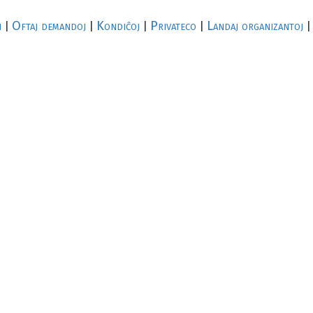
i
Oftaj demandoj
Kondiĉoj
Privateco
Landaj organizantoj
|
|
|
|
|