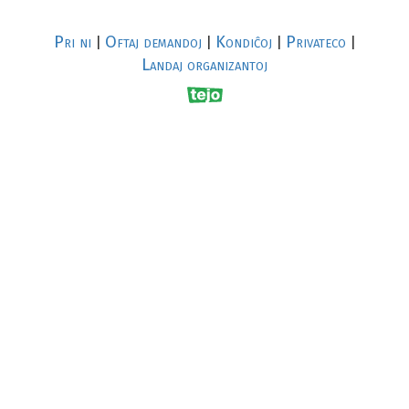
Pri ni
Oftaj demandoj
Kondiĉoj
Privateco
|
|
|
|
Landaj organizantoj
R
al
p
s
↥