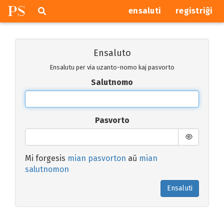
P
S
Pretersalti
serĉi
ensaluti
registriĝi
navigajn
butonojn
Ensaluto
Ensalutu per via uzanto-nomo kaj pasvorto
Salutnomo
Pasvorto
Mi forgesis
mian pasvorton
aŭ
mian
salutnomon
Ensaluti