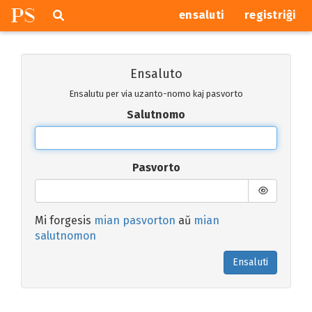
P
S
Pretersalti
serĉi
ensaluti
registriĝi
navigajn
butonojn
Ensaluto
Ensalutu per via uzanto-nomo kaj pasvorto
Salutnomo
Pasvorto
Mi forgesis
mian pasvorton
aŭ
mian
salutnomon
Ensaluti