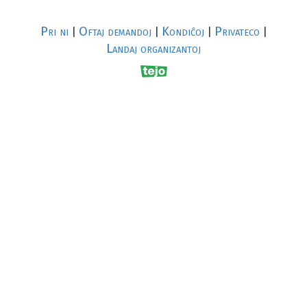
Pri ni
Oftaj demandoj
Kondiĉoj
Privateco
|
|
|
|
Landaj organizantoj
R
al
p
s
↥