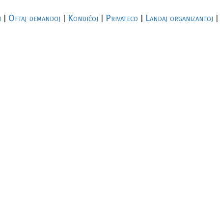
i
Oftaj demandoj
Kondiĉoj
Privateco
Landaj organizantoj
|
|
|
|
|