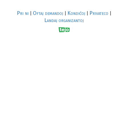
Pri ni
Oftaj demandoj
Kondiĉoj
Privateco
|
|
|
|
Landaj organizantoj
R
al
p
s
↥