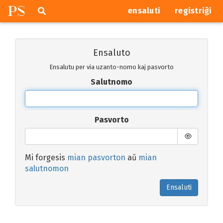
P
S
Pretersalti
serĉi
ensaluti
registriĝi
navigajn
butonojn
Ensaluto
Ensalutu per via uzanto-nomo kaj pasvorto
Salutnomo
Pasvorto
Mi forgesis
mian pasvorton
aŭ
mian
salutnomon
Ensaluti