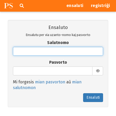
P
S
Pretersalti
serĉi
ensaluti
registriĝi
navigajn
butonojn
Ensaluto
Ensalutu per via uzanto-nomo kaj pasvorto
Salutnomo
Pasvorto
Mi forgesis
mian pasvorton
aŭ
mian
salutnomon
Ensaluti