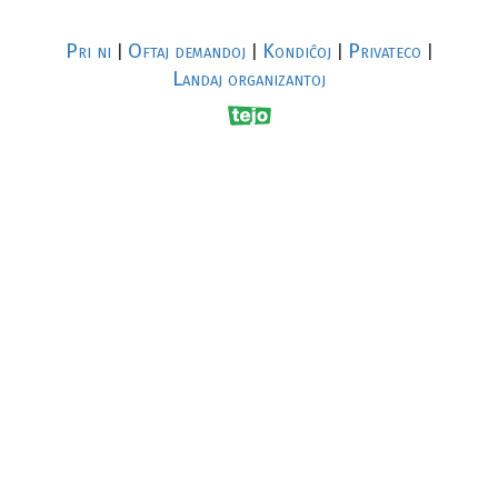
Pri ni
Oftaj demandoj
Kondiĉoj
Privateco
|
|
|
|
Landaj organizantoj
R
al
p
s
↥