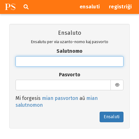
P
S
Pretersalti
serĉi
ensaluti
registriĝi
navigajn
butonojn
Ensaluto
Ensalutu per via uzanto-nomo kaj pasvorto
Salutnomo
Pasvorto
Mi forgesis
mian pasvorton
aŭ
mian
salutnomon
Ensaluti