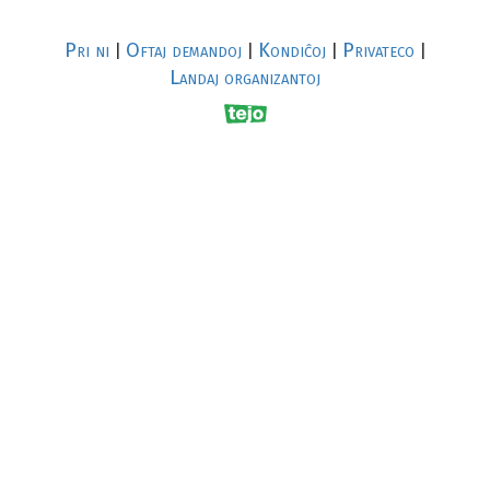
Pri ni
Oftaj demandoj
Kondiĉoj
Privateco
|
|
|
|
Landaj organizantoj
R
al
p
s
↥