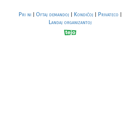
Pri ni
Oftaj demandoj
Kondiĉoj
Privateco
|
|
|
|
Landaj organizantoj
R
al
p
s
↥