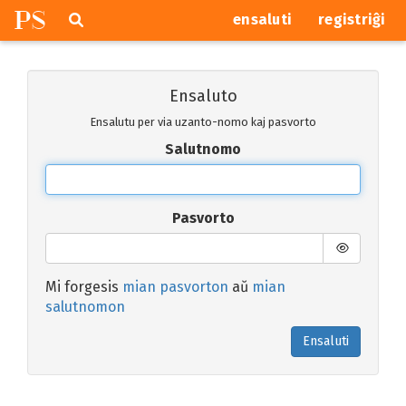
P
S
Pretersalti
serĉi
ensaluti
registriĝi
navigajn
butonojn
Ensaluto
Ensalutu per via uzanto-nomo kaj pasvorto
Salutnomo
Pasvorto
Mi forgesis
mian pasvorton
aŭ
mian
salutnomon
Ensaluti