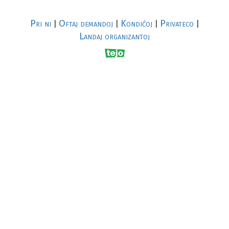
Pri ni
Oftaj demandoj
Kondiĉoj
Privateco
|
|
|
|
Landaj organizantoj
R
al
p
s
↥