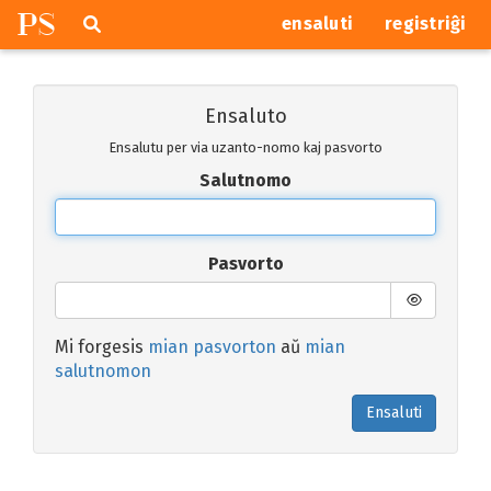
P
S
Pretersalti
serĉi
ensaluti
registriĝi
navigajn
butonojn
Ensaluto
Ensalutu per via uzanto-nomo kaj pasvorto
Salutnomo
Pasvorto
Mi forgesis
mian pasvorton
aŭ
mian
salutnomon
Ensaluti