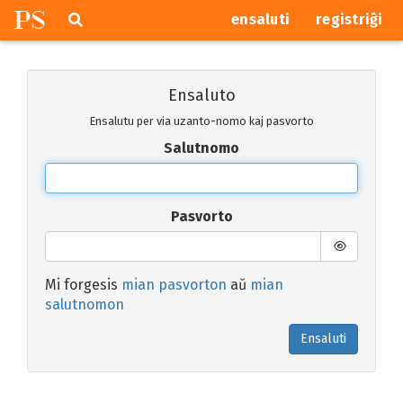
P
S
Pretersalti
serĉi
ensaluti
registriĝi
navigajn
butonojn
Ensaluto
Ensalutu per via uzanto-nomo kaj pasvorto
Salutnomo
Pasvorto
Mi forgesis
mian pasvorton
aŭ
mian
salutnomon
Ensaluti