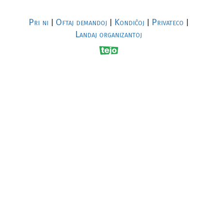
Pri ni
Oftaj demandoj
Kondiĉoj
Privateco
|
|
|
|
Landaj organizantoj
R
al
p
s
↥