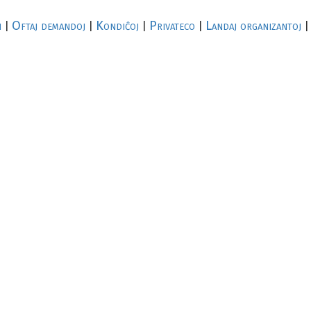
i
Oftaj demandoj
Kondiĉoj
Privateco
Landaj organizantoj
|
|
|
|
|