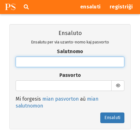
P
S
Pretersalti
serĉi
ensaluti
registriĝi
navigajn
butonojn
Ensaluto
Ensalutu per via uzanto-nomo kaj pasvorto
Salutnomo
Pasvorto
Mi forgesis
mian pasvorton
aŭ
mian
salutnomon
Ensaluti