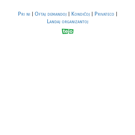
Pri ni
Oftaj demandoj
Kondiĉoj
Privateco
|
|
|
|
Landaj organizantoj
R
al
p
s
↥