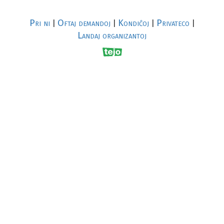
Pri ni
Oftaj demandoj
Kondiĉoj
Privateco
|
|
|
|
Landaj organizantoj
R
al
p
s
↥