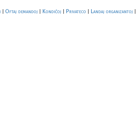
i
Oftaj demandoj
Kondiĉoj
Privateco
Landaj organizantoj
|
|
|
|
|