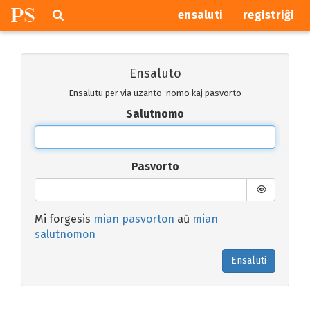
P
S
Pretersalti
serĉi
ensaluti
registriĝi
navigajn
butonojn
Ensaluto
Ensalutu per via uzanto-nomo kaj pasvorto
Salutnomo
Pasvorto
Mi forgesis
mian pasvorton
aŭ
mian
salutnomon
Ensaluti