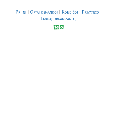
Pri ni
Oftaj demandoj
Kondiĉoj
Privateco
|
|
|
|
Landaj organizantoj
R
al
p
s
↥