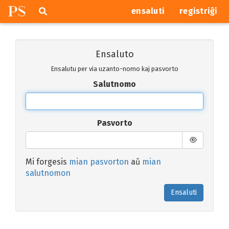
P
S
Pretersalti
serĉi
ensaluti
registriĝi
navigajn
butonojn
Ensaluto
Ensalutu per via uzanto-nomo kaj pasvorto
Salutnomo
Pasvorto
Mi forgesis
mian pasvorton
aŭ
mian
salutnomon
Ensaluti