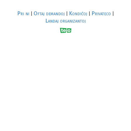
Pri ni
Oftaj demandoj
Kondiĉoj
Privateco
|
|
|
|
Landaj organizantoj
R
al
p
s
↥