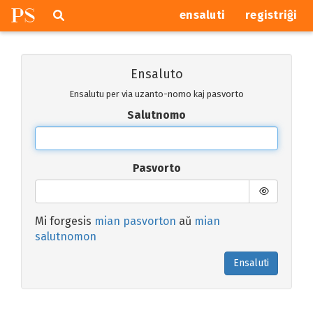
P
S
Pretersalti
serĉi
ensaluti
registriĝi
navigajn
butonojn
Ensaluto
Ensalutu per via uzanto-nomo kaj pasvorto
Salutnomo
Pasvorto
Mi forgesis
mian pasvorton
aŭ
mian
salutnomon
Ensaluti