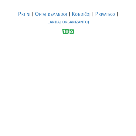
Pri ni
Oftaj demandoj
Kondiĉoj
Privateco
|
|
|
|
Landaj organizantoj
R
al
p
s
↥