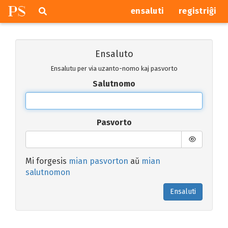
P
S
Pretersalti
serĉi
ensaluti
registriĝi
navigajn
butonojn
Ensaluto
Ensalutu per via uzanto-nomo kaj pasvorto
Salutnomo
Pasvorto
Mi forgesis
mian pasvorton
aŭ
mian
salutnomon
Ensaluti