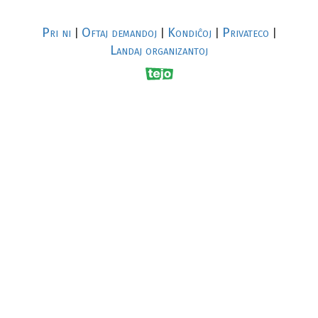
Pri ni
Oftaj demandoj
Kondiĉoj
Privateco
|
|
|
|
Landaj organizantoj
R
al
p
s
↥