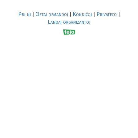
Pri ni
Oftaj demandoj
Kondiĉoj
Privateco
|
|
|
|
Landaj organizantoj
R
al
p
s
↥