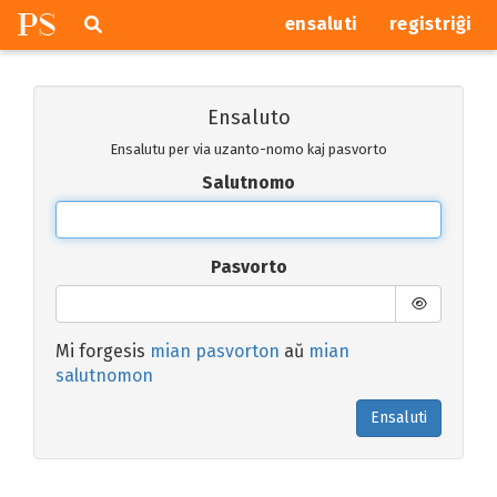
P
S
Pretersalti
serĉi
ensaluti
registriĝi
navigajn
butonojn
Ensaluto
Ensalutu per via uzanto-nomo kaj pasvorto
Salutnomo
Pasvorto
Mi forgesis
mian pasvorton
aŭ
mian
salutnomon
Ensaluti