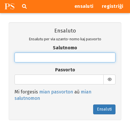
P
S
Pretersalti
serĉi
ensaluti
registriĝi
navigajn
butonojn
Ensaluto
Ensalutu per via uzanto-nomo kaj pasvorto
Salutnomo
Pasvorto
Mi forgesis
mian pasvorton
aŭ
mian
salutnomon
Ensaluti