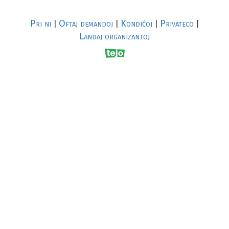
Pri ni
Oftaj demandoj
Kondiĉoj
Privateco
|
|
|
|
Landaj organizantoj
R
al
p
s
↥