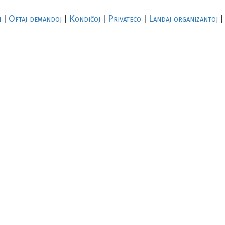
i
Oftaj demandoj
Kondiĉoj
Privateco
Landaj organizantoj
|
|
|
|
|