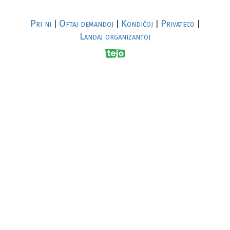
Pri ni
Oftaj demandoj
Kondiĉoj
Privateco
|
|
|
|
Landaj organizantoj
R
al
p
s
↥