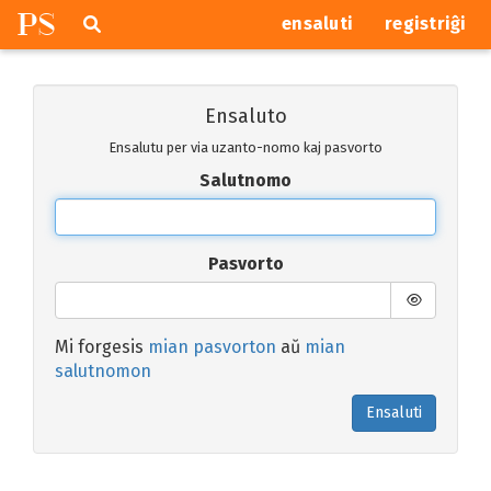
P
S
Pretersalti
serĉi
ensaluti
registriĝi
navigajn
butonojn
Ensaluto
Ensalutu per via uzanto-nomo kaj pasvorto
Salutnomo
Pasvorto
Mi forgesis
mian pasvorton
aŭ
mian
salutnomon
Ensaluti