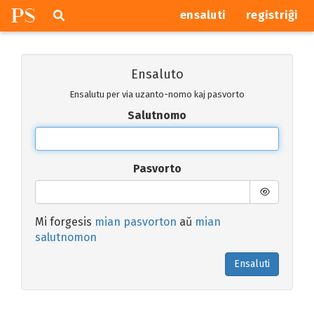
P
S
Pretersalti
serĉi
ensaluti
registriĝi
navigajn
butonojn
Ensaluto
Ensalutu per via uzanto-nomo kaj pasvorto
Salutnomo
Pasvorto
Mi forgesis
mian pasvorton
aŭ
mian
salutnomon
Ensaluti