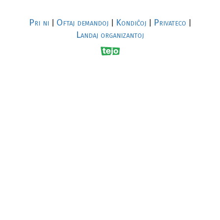
Pri ni
Oftaj demandoj
Kondiĉoj
Privateco
|
|
|
|
Landaj organizantoj
R
al
p
s
↥