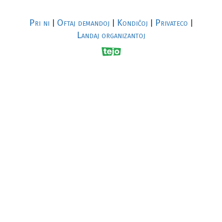
Pri ni
Oftaj demandoj
Kondiĉoj
Privateco
|
|
|
|
Landaj organizantoj
R
al
p
s
↥