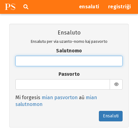
P
S
Pretersalti
serĉi
ensaluti
registriĝi
navigajn
butonojn
Ensaluto
Ensalutu per via uzanto-nomo kaj pasvorto
Salutnomo
Pasvorto
Mi forgesis
mian pasvorton
aŭ
mian
salutnomon
Ensaluti