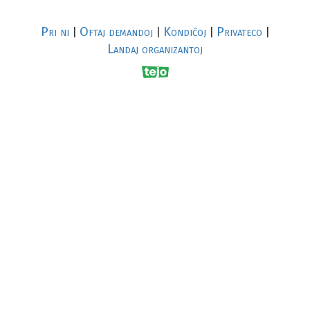
Pri ni
Oftaj demandoj
Kondiĉoj
Privateco
|
|
|
|
Landaj organizantoj
R
al
p
s
↥