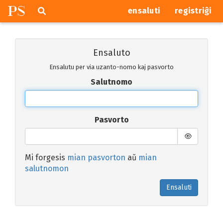
P
S
Pretersalti
serĉi
ensaluti
registriĝi
navigajn
butonojn
Ensaluto
Ensalutu per via uzanto-nomo kaj pasvorto
Salutnomo
Pasvorto
Mi forgesis
mian pasvorton
aŭ
mian
salutnomon
Ensaluti