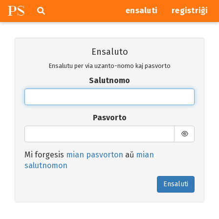
P
S
Pretersalti
serĉi
ensaluti
registriĝi
navigajn
butonojn
Ensaluto
Ensalutu per via uzanto-nomo kaj pasvorto
Salutnomo
Pasvorto
Mi forgesis
mian pasvorton
aŭ
mian
salutnomon
Ensaluti