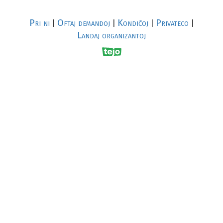
Pri ni
Oftaj demandoj
Kondiĉoj
Privateco
|
|
|
|
Landaj organizantoj
R
al
p
s
↥