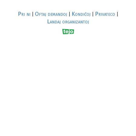
Pri ni
Oftaj demandoj
Kondiĉoj
Privateco
|
|
|
|
Landaj organizantoj
R
al
p
s
↥