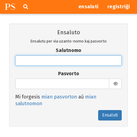
P
S
Pretersalti
serĉi
ensaluti
registriĝi
navigajn
butonojn
Ensaluto
Ensalutu per via uzanto-nomo kaj pasvorto
Salutnomo
Pasvorto
Mi forgesis
mian pasvorton
aŭ
mian
salutnomon
Ensaluti