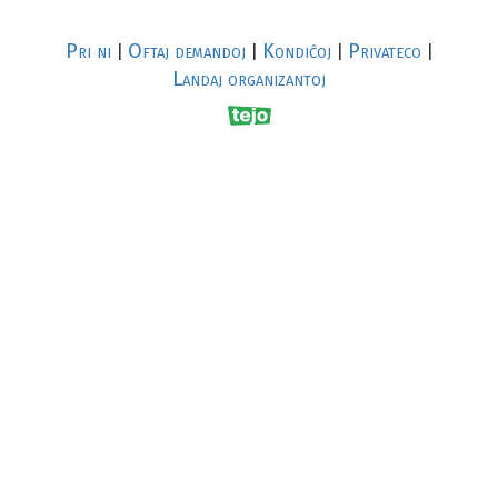
Pri ni
Oftaj demandoj
Kondiĉoj
Privateco
|
|
|
|
Landaj organizantoj
R
al
p
s
↥