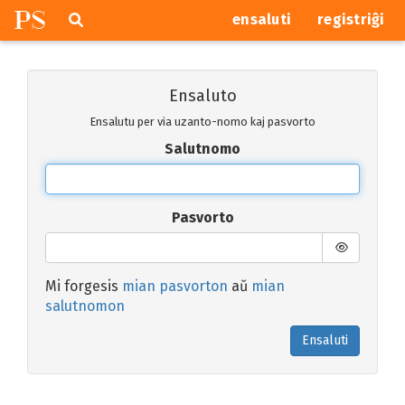
P
S
Pretersalti
serĉi
ensaluti
registriĝi
navigajn
butonojn
Ensaluto
Ensalutu per via uzanto-nomo kaj pasvorto
Salutnomo
Pasvorto
Mi forgesis
mian pasvorton
aŭ
mian
salutnomon
Ensaluti