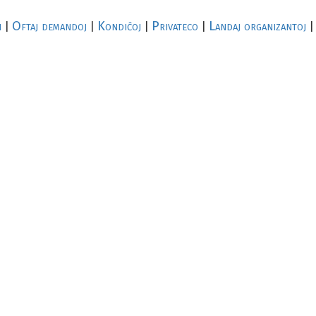
i
Oftaj demandoj
Kondiĉoj
Privateco
Landaj organizantoj
|
|
|
|
|