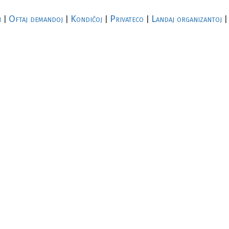
i
Oftaj demandoj
Kondiĉoj
Privateco
Landaj organizantoj
|
|
|
|
|