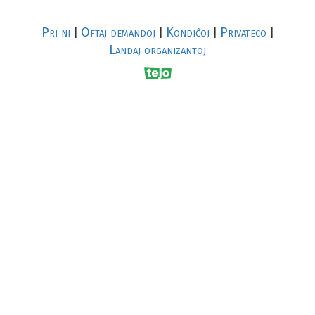
Pri ni
Oftaj demandoj
Kondiĉoj
Privateco
|
|
|
|
Landaj organizantoj
R
al
p
s
↥