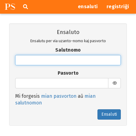
P
S
Pretersalti
serĉi
ensaluti
registriĝi
navigajn
butonojn
Ensaluto
Ensalutu per via uzanto-nomo kaj pasvorto
Salutnomo
Pasvorto
Mi forgesis
mian pasvorton
aŭ
mian
salutnomon
Ensaluti