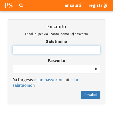
P
S
Pretersalti
serĉi
ensaluti
registriĝi
navigajn
butonojn
Ensaluto
Ensalutu per via uzanto-nomo kaj pasvorto
Salutnomo
Pasvorto
Mi forgesis
mian pasvorton
aŭ
mian
salutnomon
Ensaluti