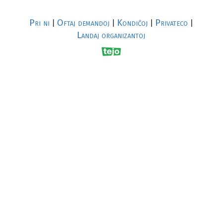
Pri ni
Oftaj demandoj
Kondiĉoj
Privateco
|
|
|
|
Landaj organizantoj
R
al
p
s
↥