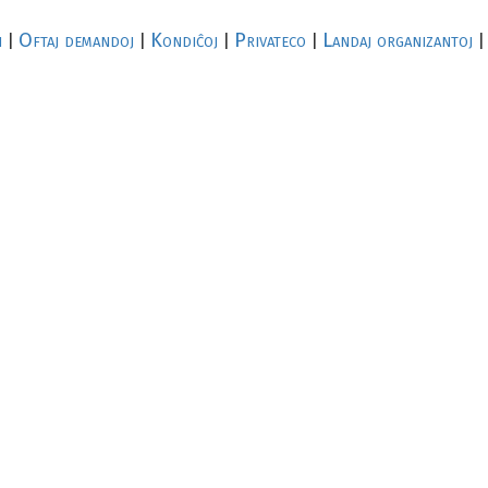
i
Oftaj demandoj
Kondiĉoj
Privateco
Landaj organizantoj
|
|
|
|
|