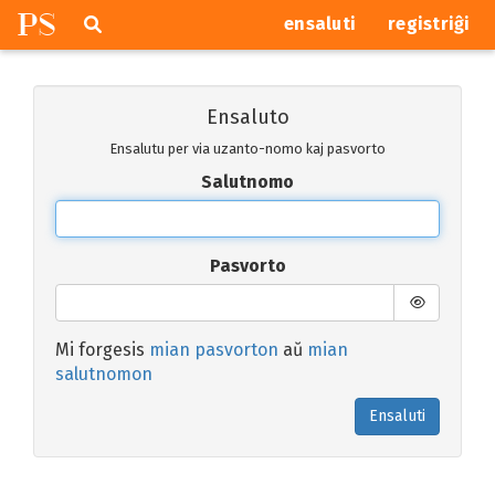
P
S
Pretersalti
serĉi
ensaluti
registriĝi
navigajn
butonojn
Ensaluto
Ensalutu per via uzanto-nomo kaj pasvorto
Salutnomo
Pasvorto
Mi forgesis
mian pasvorton
aŭ
mian
salutnomon
Ensaluti