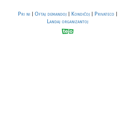
Pri ni
Oftaj demandoj
Kondiĉoj
Privateco
|
|
|
|
Landaj organizantoj
R
al
p
s
↥