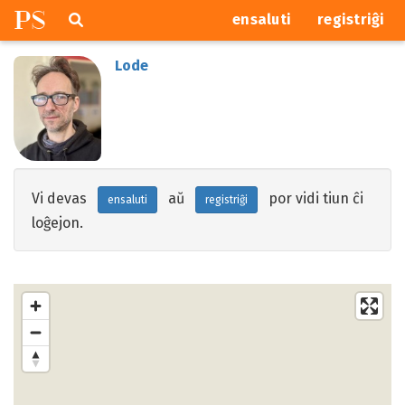
P
S
Pretersalti
serĉi
ensaluti
registriĝi
navigajn
butonojn
Lode
Vi devas
aŭ
por vidi tiun ĉi
ensaluti
registriĝi
loĝejon.