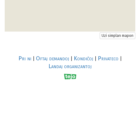
Uzi simplan mapon
Pri ni
Oftaj demandoj
Kondiĉoj
Privateco
|
|
|
|
Landaj organizantoj
R
al
p
s
↥