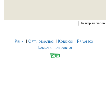
Uzi simplan mapon
Pri ni
Oftaj demandoj
Kondiĉoj
Privateco
|
|
|
|
Landaj organizantoj
R
al
p
s
↥