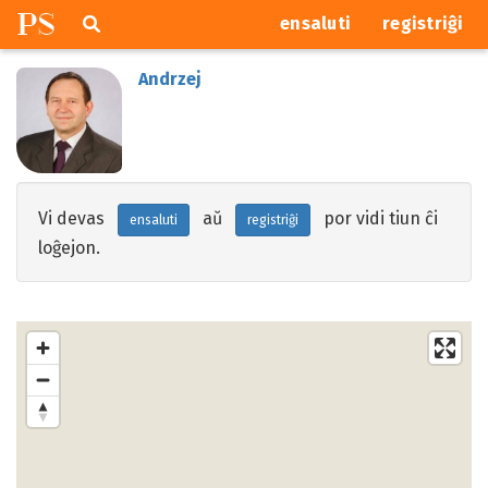
P
S
Pretersalti
serĉi
ensaluti
registriĝi
navigajn
butonojn
Andrzej
Vi devas
aŭ
por vidi tiun ĉi
ensaluti
registriĝi
loĝejon.