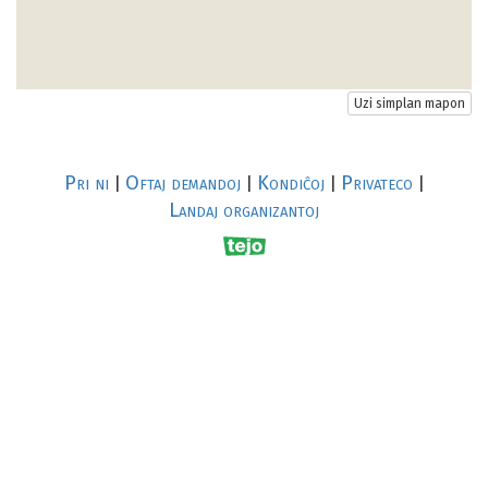
Uzi simplan mapon
Pri ni
Oftaj demandoj
Kondiĉoj
Privateco
|
|
|
|
Landaj organizantoj
R
al
p
s
↥