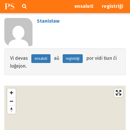
P
S
Pretersalti
serĉi
ensaluti
registriĝi
navigajn
butonojn
Stanisław
Vi devas
aŭ
por vidi tiun ĉi
ensaluti
registriĝi
loĝejon.