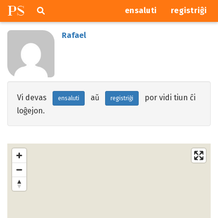
P
S
Pretersalti
serĉi
ensaluti
registriĝi
navigajn
butonojn
Rafael
Vi devas
aŭ
por vidi tiun ĉi
ensaluti
registriĝi
loĝejon.