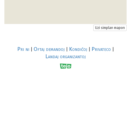
Uzi simplan mapon
Pri ni
Oftaj demandoj
Kondiĉoj
Privateco
|
|
|
|
Landaj organizantoj
R
al
p
s
↥