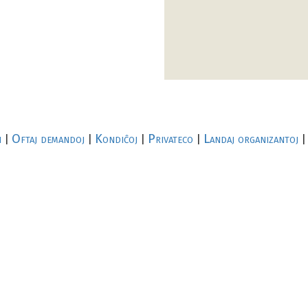
i
Oftaj demandoj
Kondiĉoj
Privateco
Landaj organizantoj
|
|
|
|
|