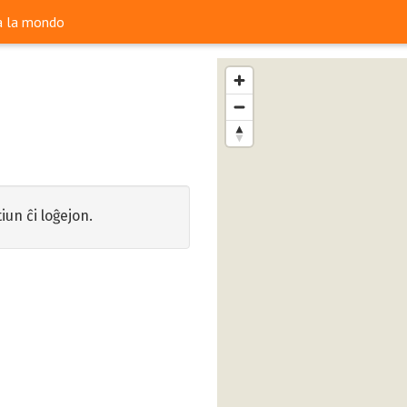
ra la mondo
iun ĉi loĝejon.