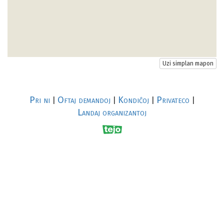
Uzi simplan mapon
Pri ni
Oftaj demandoj
Kondiĉoj
Privateco
|
|
|
|
Landaj organizantoj
R
al
p
s
↥