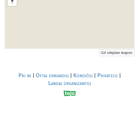
Uzi simplan mapon
Pri ni
Oftaj demandoj
Kondiĉoj
Privateco
|
|
|
|
Landaj organizantoj
R
al
p
s
↥