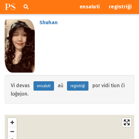
P
S
Pretersalti
serĉi
ensaluti
registriĝi
navigajn
butonojn
Shuhan
Vi devas
aŭ
por vidi tiun ĉi
ensaluti
registriĝi
loĝejon.