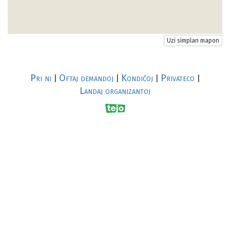
Uzi simplan mapon
Pri ni
Oftaj demandoj
Kondiĉoj
Privateco
|
|
|
|
Landaj organizantoj
R
al
p
s
↥