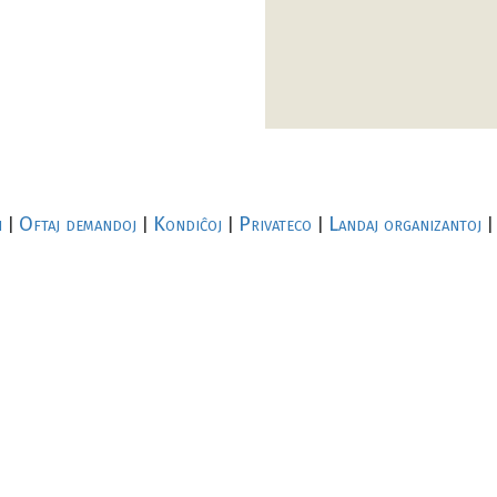
i
Oftaj demandoj
Kondiĉoj
Privateco
Landaj organizantoj
|
|
|
|
|