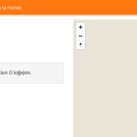
ra la mondo
iun ĉi loĝejon.