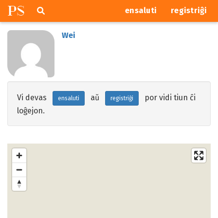
P
S
Pretersalti
serĉi
ensaluti
registriĝi
navigajn
butonojn
Wei
Vi devas
aŭ
por vidi tiun ĉi
ensaluti
registriĝi
loĝejon.