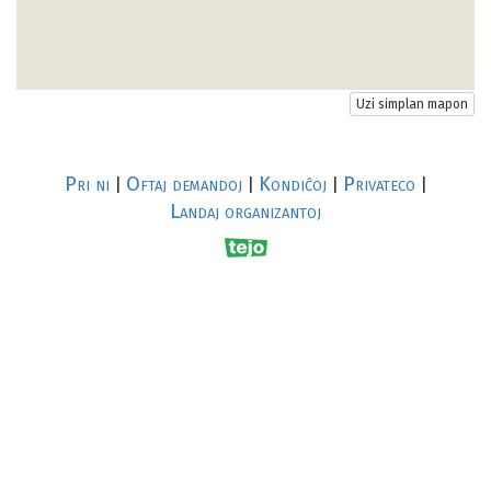
Uzi simplan mapon
Pri ni
Oftaj demandoj
Kondiĉoj
Privateco
|
|
|
|
Landaj organizantoj
R
al
p
s
↥