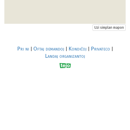
Uzi simplan mapon
Pri ni
Oftaj demandoj
Kondiĉoj
Privateco
|
|
|
|
Landaj organizantoj
R
al
p
s
↥