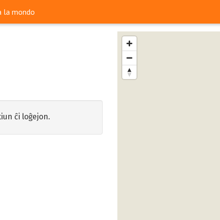
ra la mondo
iun ĉi loĝejon.