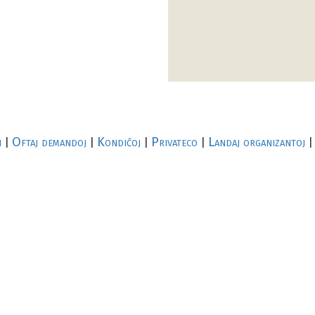
i
Oftaj demandoj
Kondiĉoj
Privateco
Landaj organizantoj
|
|
|
|
|