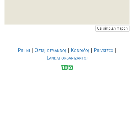
Uzi simplan mapon
Pri ni
Oftaj demandoj
Kondiĉoj
Privateco
|
|
|
|
Landaj organizantoj
R
al
p
s
↥