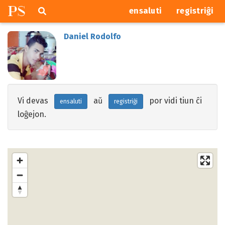
P
S
Pretersalti
serĉi
ensaluti
registriĝi
navigajn
butonojn
Daniel Rodolfo
Vi devas
aŭ
por vidi tiun ĉi
ensaluti
registriĝi
loĝejon.