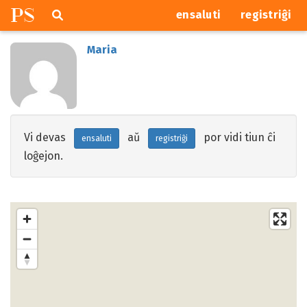
P
S
Pretersalti
serĉi
ensaluti
registriĝi
navigajn
butonojn
Maria
Vi devas
aŭ
por vidi tiun ĉi
ensaluti
registriĝi
loĝejon.