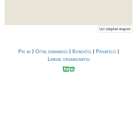
Uzi simplan mapon
Pri ni
Oftaj demandoj
Kondiĉoj
Privateco
|
|
|
|
Landaj organizantoj
R
al
p
s
↥